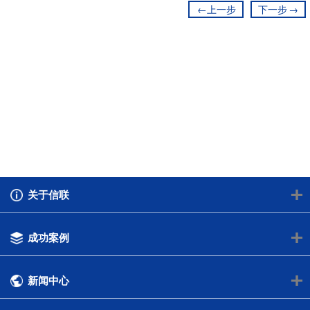
←
上一步
下一步
→
+
关于信联
信联简介
+
成功案例
集团文化
2023国际CMF设计奖——FRESHTIME蜂蜜
+
新闻中心
发展历程
2022中国制造之美奖——JIAFEN家芬内衣洗